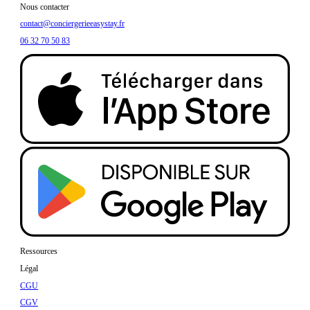
Nous contacter
contact@conciergerieeasystay.fr
06 32 70 50 83
Ressources
Légal
CGU
CGV